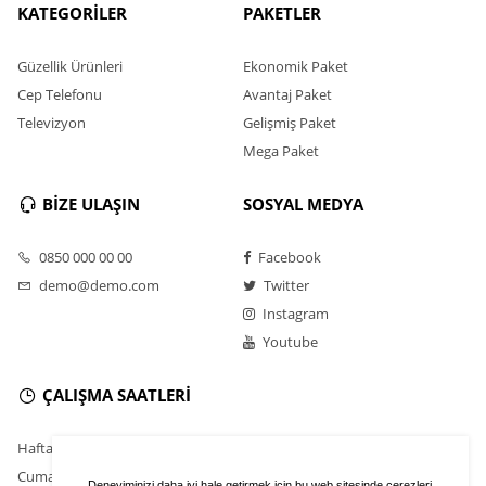
KATEGORİLER
PAKETLER
Güzellik Ürünleri
Ekonomik Paket
Cep Telefonu
Avantaj Paket
Televizyon
Gelişmiş Paket
Mega Paket
BİZE ULAŞIN
SOSYAL MEDYA
0850 000 00 00
Facebook
demo@demo.com
Twitter
Instagram
Youtube
ÇALIŞMA SAATLERİ
Hafta İçi : 9.00 - 18.30
Cumartesi : 11.00 - 16.00
Deneyiminizi daha iyi hale getirmek için bu web sitesinde çerezleri